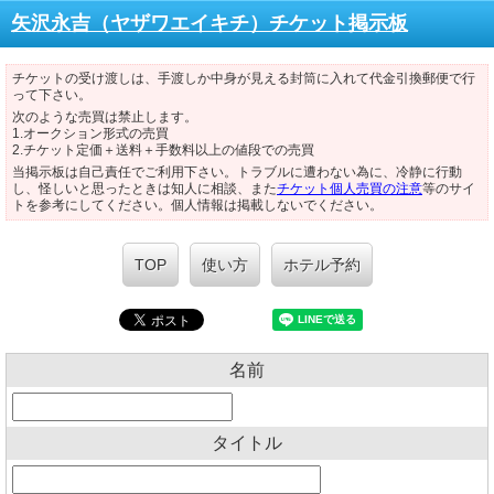
矢沢永吉（ヤザワエイキチ）チケット掲示板
チケットの受け渡しは、手渡しか中身が見える封筒に入れて代金引換郵便で行
って下さい。
次のような売買は禁止します。
1.オークション形式の売買
2.チケット定価＋送料＋手数料以上の値段での売買
当掲示板は自己責任でご利用下さい。トラブルに遭わない為に、冷静に行動
し、怪しいと思ったときは知人に相談、また
チケット個人売買の注意
等のサイ
トを参考にしてください。個人情報は掲載しないでください。
TOP
使い方
ホテル予約
名前
タイトル