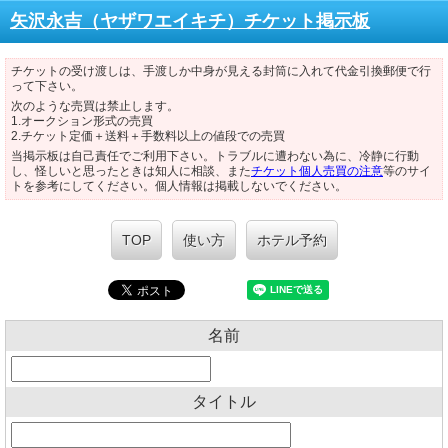
矢沢永吉（ヤザワエイキチ）チケット掲示板
チケットの受け渡しは、手渡しか中身が見える封筒に入れて代金引換郵便で行
って下さい。
次のような売買は禁止します。
1.オークション形式の売買
2.チケット定価＋送料＋手数料以上の値段での売買
当掲示板は自己責任でご利用下さい。トラブルに遭わない為に、冷静に行動
し、怪しいと思ったときは知人に相談、また
チケット個人売買の注意
等のサイ
トを参考にしてください。個人情報は掲載しないでください。
TOP
使い方
ホテル予約
名前
タイトル