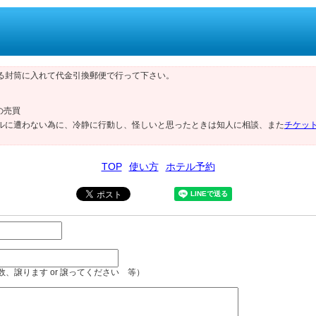
る封筒に入れて代金引換郵便で行って下さい。
の売買
ルに遭わない為に、冷静に行動し、怪しいと思ったときは知人に相談、また
チケッ
TOP
使い方
ホテル予約
、譲ります or 譲ってください 等）