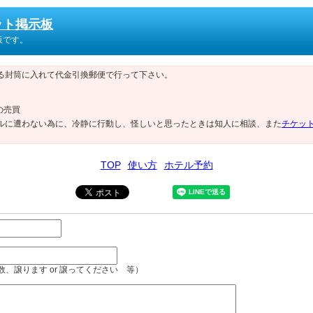
ット掲示板
板です。
る封筒に入れて代金引換郵便で行って下さい。
の売買
ルに遭わない為に、冷静に行動し、怪しいと思ったときは知人に相談、また
チケッ
TOP
使い方
ホテル予約
、譲ります or 譲ってください 等）