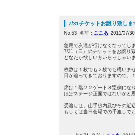
7/31チケットお譲り致しま
No.53 名前：
ここあ
2011/07/30(
急用で友達が行けなくなってし
7/31（日）のチケットをお譲り
どなたか欲しい方いらっしゃい
枚数は１枚でも２枚でも構いま
日が迫ってきておりますので、
席は１階２２ゲート３塁側にな
ほぼステージ正面ではないかと
受渡しは、山手線内及びその近
もしくは当日会場での手渡しで