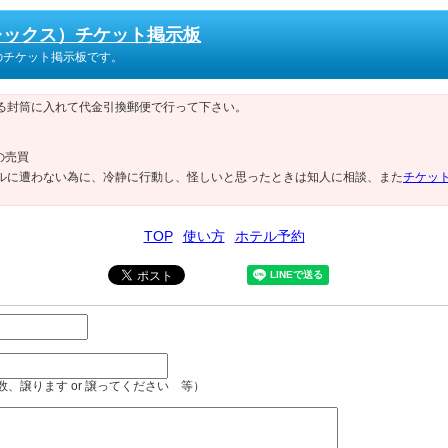
プレックス）チケット掲示板
）のチケット掲示板です。
る封筒に入れて代金引換郵便で行って下さい。
の売買
ルに遭わない為に、冷静に行動し、怪しいと思ったときは知人に相談、また
チケッ
TOP
使い方
ホテル予約
、譲ります or 譲ってください 等）