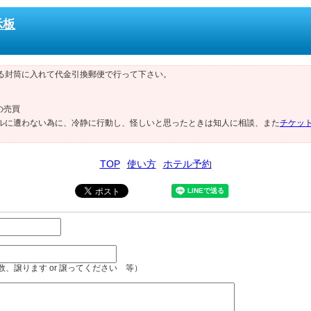
示板
。
る封筒に入れて代金引換郵便で行って下さい。
の売買
ルに遭わない為に、冷静に行動し、怪しいと思ったときは知人に相談、また
チケッ
TOP
使い方
ホテル予約
、譲ります or 譲ってください 等）