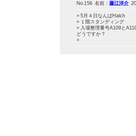
No.156 名前：
藤江洋介
201
> 5月４日なんばHatch
> １階スタンディング
> 入場整理番号A109とA
どうですか？
>