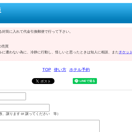
板
る封筒に入れて代金引換郵便で行って下さい。
の売買
ルに遭わない為に、冷静に行動し、怪しいと思ったときは知人に相談、また
チケッ
TOP
使い方
ホテル予約
、譲ります or 譲ってください 等）