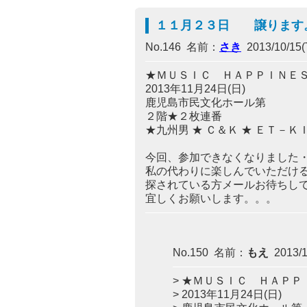
１１月２３日 譲ります
No.146 名前：
さき
2013/10/15(T
★ＭＵＳＩＣ ＨＡＰＰＩＮＥ
2013年11月24日(日)
鹿児島市民文化ホール第
２階★２枚連番
★九州男 ★ Ｃ＆Ｋ ★ ＥＴ－Ｋ
今回、参加できなくなりました
私の代わりに楽しんでいただけ
探されている方メールお待ちし
宜しくお願いします。。。
No.150 名前：
もえ
2013/1
> ★ＭＵＳＩＣ ＨＡＰＰ
> 2013年11月24日(日)