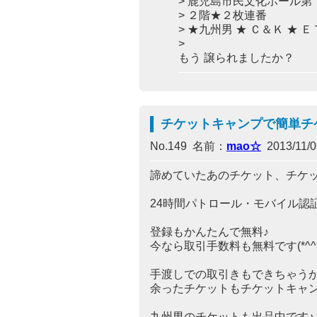
> 鹿児島市民文化ホール第
> ２階★２枚連番
> ★九州男 ★ Ｃ＆Ｋ ★ 
>
もう 譲られましたか？
チケットキャンプで簡単チケ
No.149 名前：
mao☆
2013/11/09
諦めていたあのチケット、チケ
24時間パトロール・モバイル認
登録もかんたんで無料♪
今なら取引手数料も無料です(*^^*
手渡しでの取引きもできちゃうか
余ったチケットもチケットキャ
九州男のチケットも出品中です♪