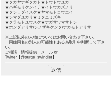
★タカヤナギタカト★トウドウユカ
★ハギモリケンイチ★イトウカズノリ
★タシロダイスケ★ヤマモトコウエイ
★シマダユカリ★ミタニミズキ
★クラモトユウスケ★ナガサワマサトシ
★ホンダアリサ/シノザキケンタ/ナカモトアリサ
※上記以外の人物についてはお問い合わせ下さい。
同姓同名の別人の可能性もある為取引中判断して下さ
い。
ご相談・情報提供：メール or
Twitter【@purge_swindler】