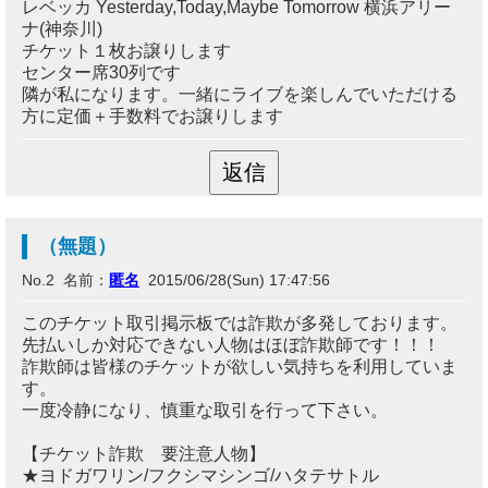
レベッカ Yesterday,Today,Maybe Tomorrow 横浜アリー
ナ(神奈川)
チケット１枚お譲りします
センター席30列です
隣が私になります。一緒にライブを楽しんでいただける
方に定価＋手数料でお譲りします
（無題）
No.2 名前：
匿名
2015/06/28(Sun) 17:47:56
このチケット取引掲示板では詐欺が多発しております。
先払いしか対応できない人物はほぼ詐欺師です！！！
詐欺師は皆様のチケットが欲しい気持ちを利用していま
す。
一度冷静になり、慎重な取引を行って下さい。
【チケット詐欺 要注意人物】
★ヨドガワリン/フクシマシンゴ/ハタテサトル