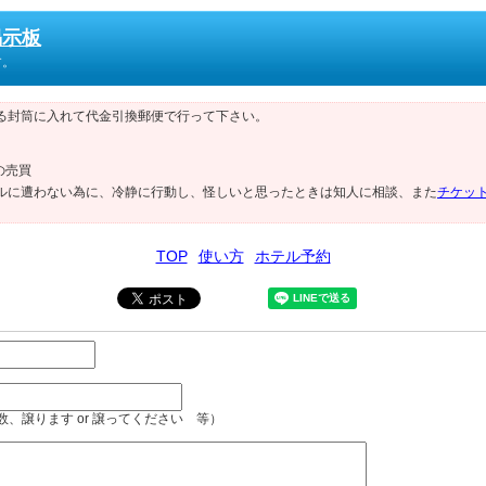
掲示板
す。
る封筒に入れて代金引換郵便で行って下さい。
の売買
ルに遭わない為に、冷静に行動し、怪しいと思ったときは知人に相談、また
チケッ
TOP
使い方
ホテル予約
、譲ります or 譲ってください 等）