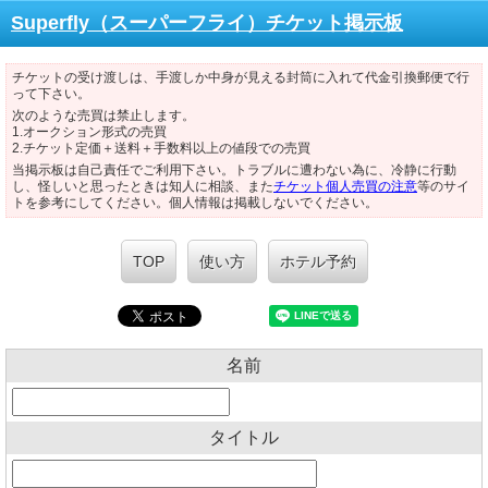
Superfly（スーパーフライ）チケット掲示板
チケットの受け渡しは、手渡しか中身が見える封筒に入れて代金引換郵便で行
って下さい。
次のような売買は禁止します。
1.オークション形式の売買
2.チケット定価＋送料＋手数料以上の値段での売買
当掲示板は自己責任でご利用下さい。トラブルに遭わない為に、冷静に行動
し、怪しいと思ったときは知人に相談、また
チケット個人売買の注意
等のサイ
トを参考にしてください。個人情報は掲載しないでください。
TOP
使い方
ホテル予約
名前
タイトル