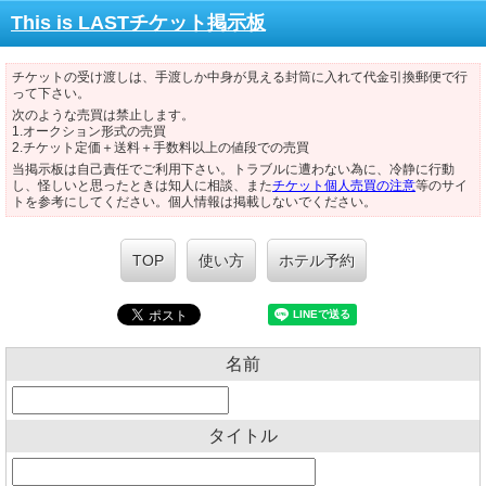
This is LASTチケット掲示板
チケットの受け渡しは、手渡しか中身が見える封筒に入れて代金引換郵便で行
って下さい。
次のような売買は禁止します。
1.オークション形式の売買
2.チケット定価＋送料＋手数料以上の値段での売買
当掲示板は自己責任でご利用下さい。トラブルに遭わない為に、冷静に行動
し、怪しいと思ったときは知人に相談、また
チケット個人売買の注意
等のサイ
トを参考にしてください。個人情報は掲載しないでください。
TOP
使い方
ホテル予約
名前
タイトル