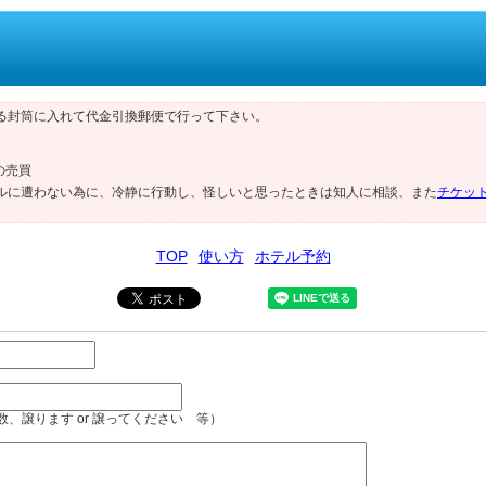
る封筒に入れて代金引換郵便で行って下さい。
の売買
ルに遭わない為に、冷静に行動し、怪しいと思ったときは知人に相談、また
チケッ
TOP
使い方
ホテル予約
、譲ります or 譲ってください 等）