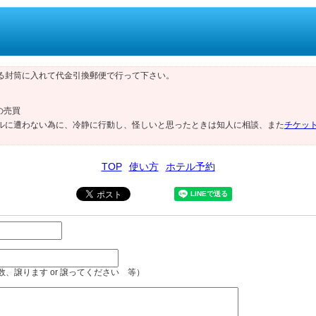
る封筒に入れて代金引換郵便で行って下さい。
の売買
ルに遭わない為に、冷静に行動し、怪しいと思ったときは知人に相談、また
チケッ
TOP
使い方
ホテル予約
、譲ります or 譲ってください 等）